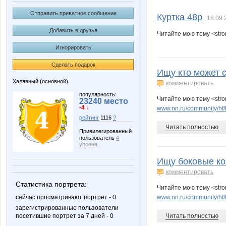
Lusien
Modnits
Отправить приватное сообщение
Куртка 48р
18.09.
Добавить в друзья
Читайте мою тему <stro
Игнорировать
anusha21
belka
Сделать подарок
Ищу кто может 
Халявный (основной)
комментировать
kattya
la-Belle
популярность:
Читайте мою тему <stro
23240 место
-4 ↓
www.nn.ru/community/hf/
рейтинг
1116
?
Читать полностью
Привилегированный
пользователь
4
крем
мариночка кр
уровня
Ищу боковые ко
комментировать
Статистика портрета:
Гения
Ириска
Читайте мою тему <stro
www.nn.ru/community/hf/
сейчас просматривают портрет - 0
зарегистрированные пользователи
Читать полностью
посетившие портрет за 7 дней - 0