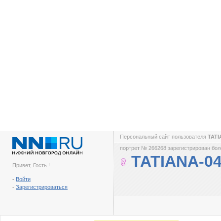
Персональный сайт пользователя
TATI
портрет № 266268 зарегистрирован боле
TATIANA-0
Привет, Гость !
-
Войти
-
Зарегистрироваться