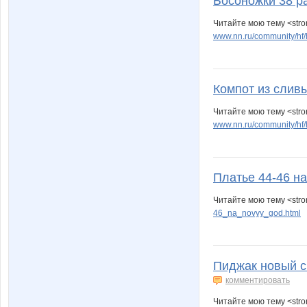
Босоножки 38 р
Читайте мою тему <str
www.nn.ru/community/hf
Компот из слив
Читайте мою тему <stro
www.nn.ru/community/hf/
Платье 44-46 н
Читайте мою тему <stro
46_na_novyy_god.html
Пиджак новый с
комментировать
Читайте мою тему <stro